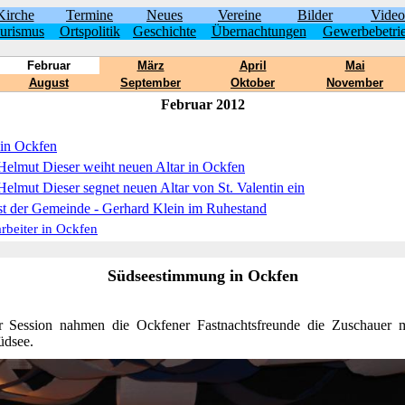
Kirche
Termine
Neues
Vereine
Bilder
Video
urismus
Ortspolitik
Geschichte
Übernachtungen
Gewerbebetri
Februar
März
April
Mai
August
September
Oktober
November
Februar 2012
in Ockfen
Helmut Dieser weiht neuen Altar in Ockfen
elmut Dieser segnet neuen Altar von St. Valentin ein
st der Gemeinde - Gerhard Klein im Ruhestand
beiter in Ockfen
Südseestimmung in Ockfen
 Session nahmen die Ockfener Fastnachtsfreunde die Zuschauer 
üdsee.