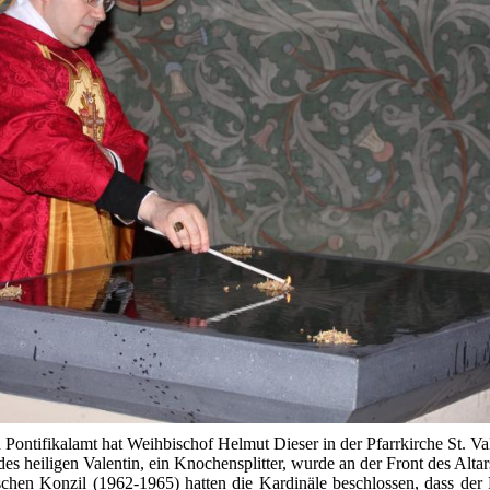
n Pontifikalamt hat Weihbischof Helmut Dieser in der Pfarrkirche St. V
es heiligen Valentin, ein Knochensplitter, wurde an der Front des Altars
chen Konzil (1962-1965) hatten die Kardinäle beschlossen, dass der 