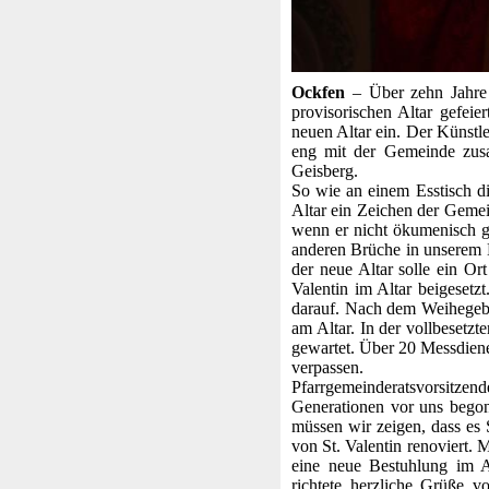
Ockfen
– Über zehn Jahre l
provisorischen Altar gefeie
neuen Altar ein. Der Künstler
eng mit der Gemeinde zusa
Geisberg.
So wie an einem Esstisch d
Altar ein Zeichen der Gemei
wenn er nicht ökumenisch ge
anderen Brüche in unserem 
der neue Altar solle ein O
Valentin im Altar beigesetz
darauf. Nach dem Weihegebet
am Altar. In der vollbesetz
gewartet. Über 20 Messdiene
verpassen.
Pfarrgemeinderatsvorsitzend
Generationen vor uns bego
müssen wir zeigen, dass es
von St. Valentin renoviert.
eine neue Bestuhlung im A
richtete herzliche Grüße 