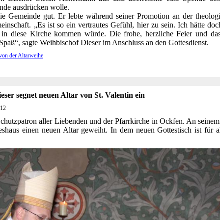
inde ausdrücken wolle.
ie Gemeinde gut. Er lebte während seiner Promotion an der theologis
inschaft. „Es ist so ein vertrautes Gefühl, hier zu sein. Ich hätte do
 in diese Kirche kommen würde. Die frohe, herzliche Feier und da
paß“, sagte Weihbischof Dieser im Anschluss an den Gottesdienst.
 von der Altarweihe
ser segnet neuen Altar von St. Valentin ein
012
r Schutzpatron aller Liebenden und der Pfarrkirche in Ockfen. An sein
haus einen neuen Altar geweiht. In dem neuen Gottestisch ist für all