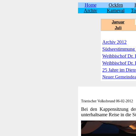
Home
Ockfen
Archiv
Karneval
To
Januar
Juli
Archiv 2012
Südseestimmung 
Weihbischof Dr. 
Weihbischof Dr. H
25 Jahre im Dien
Neuer Gemeindear
Trierischer Volksfreund 06-02-2012
Bei den Kappensitzung der
unterhaltsame Reise in die S