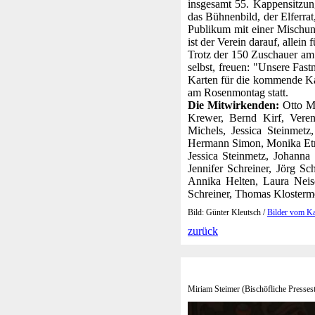
insgesamt 55. Kappensitzu
das Bühnenbild, der Elferra
Publikum mit einer Mischun
ist der Verein darauf, allei
Trotz der 150 Zuschauer am
selbst, freuen: "Unsere Fas
Karten für die kommende Kap
am Rosenmontag statt.
Die Mitwirkenden:
Otto Mi
Krewer, Bernd Kirf, Veren
Michels, Jessica Steinmetz
Hermann Simon, Monika Etri
Jessica Steinmetz, Johann
Jennifer Schreiner, Jörg S
Annika Helten, Laura Neis
Schreiner, Thomas Klosterm
Bild: Günter Kleutsch /
Bilder vom K
zurück
Miriam Steimer (Bischöfliche Pressest