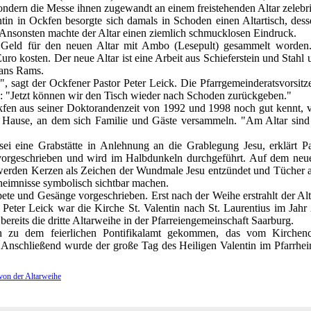
ndern die Messe ihnen zugewandt an einem freistehenden Altar zelebri
tin in Ockfen besorgte sich damals in Schoden einen Altartisch, desse
. Ansonsten machte der Altar einen ziemlich schmucklosen Eindruck.
r Geld für den neuen Altar mit Ambo (Lesepult) gesammelt worden
ro kosten. Der neue Altar ist eine Arbeit aus Schieferstein und Stahl
Hans Rams.
", sagt der Ockfener Pastor Peter Leick. Die Pfarrgemeinderatsvorsi
n: "Jetzt können wir den Tisch wieder nach Schoden zurückgeben."
fen aus seiner Doktorandenzeit von 1992 und 1998 noch gut kennt, ve
u Hause, an dem sich Familie und Gäste versammeln. "Am Altar sind 
sei eine Grabstätte in Anlehnung an die Grablegung Jesu, erklärt P
vorgeschrieben und wird im Halbdunkeln durchgeführt. Auf dem neuen
werden Kerzen als Zeichen der Wundmale Jesu entzündet und Tücher au
heimnisse symbolisch sichtbar machen.
bete und Gesänge vorgeschrieben. Erst nach der Weihe erstrahlt der Alt
 Peter Leick war die Kirche St. Valentin nach St. Laurentius im Jah
bereits die dritte Altarweihe in der Pfarreiengemeinschaft Saarburg.
 zu dem feierlichen Pontifikalamt gekommen, das vom Kirchen
. Anschließend wurde der große Tag des Heiligen Valentin im Pfarrhe
 von der Altarweihe