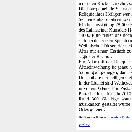
mehr den Rücken zukehrt, so
Die Pfarrgemeinde St. Valen
Reliquie ihres Heiligen war
Seit eineinhalb Jahren wa
Kirchenausstattung 28 000 Eu
des Lahnsteiner Künstlers 
"4000 Euro fehlen uns noch
sich bei den vielen Spender
Weihbischof Dieser, der Ock
Altar mit einem Esstisch z
sagte der Bischof.
Ein Altar mit der Reliquie 
Altareinweihung ist genau 
Salbung aufgetragen, dann 
Unsichtbare der heiligen Ge
In der Litanei sind Weihege
in vollem Glanz. Für Pastor
Protasius Irsch im Jahr 2010 
Rund 300 Gläubige waren
musikalisch gestaltet wurde
Ortes gefeiert.
Bild Günter Kleutsch /
weitere Bilder
zurück