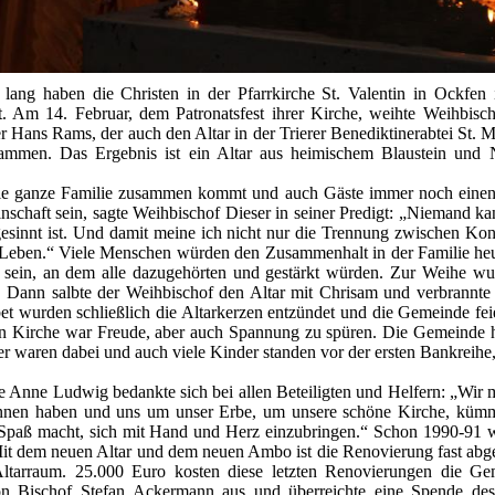
ang haben die Christen in der Pfarrkirche St. Valentin in Ockfen 
rt. Am 14. Februar, dem Patronatsfest ihrer Kirche, weihte Weihbis
 Hans Rams, der auch den Altar in der Trierer Benediktinerabtei St. Mat
mmen. Das Ergebnis ist ein Altar aus heimischem Blaustein und 
ie ganze Familie zusammen kommt und auch Gäste immer noch einen P
nschaft sein, sagte Weihbischof Dieser in seiner Predigt: „Niemand kan
sinnt ist. Und damit meine ich nicht nur die Trennung zwischen Kon
Leben.“ Viele Menschen würden den Zusammenhalt in der Familie heu
rt sein, an dem alle dazugehörten und gestärkt würden. Zur Weihe wu
t. Dann salbte der Weihbischof den Altar mit Chrisam und verbrannte
 wurden schließlich die Altarkerzen entzündet und die Gemeinde feiert
ten Kirche war Freude, aber auch Spannung zu spüren. Die Gemeinde 
r waren dabei und auch viele Kinder standen vor der ersten Bankreihe
e Anne Ludwig bedankte sich bei allen Beteiligten und Helfern: „Wir 
nnen haben und uns um unser Erbe, um unsere schöne Kirche, küm
 Spaß macht, sich mit Hand und Herz einzubringen.“ Schon 1990-91
 Mit dem neuen Altar und dem neuen Ambo ist die Renovierung fast abge
ltarraum. 25.000 Euro kosten diese letzten Renovierungen die Ge
von Bischof Stefan Ackermann aus und überreichte eine Spende des 