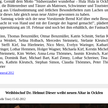
ng. Gemäß dem Motto "Südseezauber wunderbar - Hula Hula in Ockf
t, die Büttenredner und Tänzer als Matrosen, Schwimmer und Touristen
g aus Urlaubsstimmung und örtlichen Besonderheiten zum Lachen und
n für dieses Jahr gleich neun neue Aktive gewonnen zu haben.
 Samstag würde sich der neue Vorsitzende Bernd Kirf über mehr Besuc
tnacht ist von Hand und mit der Energie der Jugend gemacht!", plädiert
pensitzung am 18. Februar sind noch bei ihm erhältlich, der Fastna
nn, Thomas Benzmüller, Otmar Benzmüller, Katrin Schmitt, Stefan Kl
a Weidert, Selina Holbach, Mercedes Steinmetz, Stefanie Kleutsch
, Steffi Kirf, Ina Hierlmeier, Nico Merz, Evelyn Waringer, Kathari
nger, Lothar Hemmen, Holger Wagner, Michaela Kirf, Kerstin Michels
a Steinmetz, Kim Weber, Anna-Lena Thömmes, Jasmin Kleutsch, Karin
chu, Dominik Bart, Michael Bart, Karl Zimny, Lothar Schreiner, Tina
es, Kathrin Kleutsch, Stephan Simon, Claudia Thömmes, Peter T
eier
arneval 2012
Weihbischof Dr. Helmut Dieser weiht neuen Altar in Ockfen
elle Trier) 15-02-2012