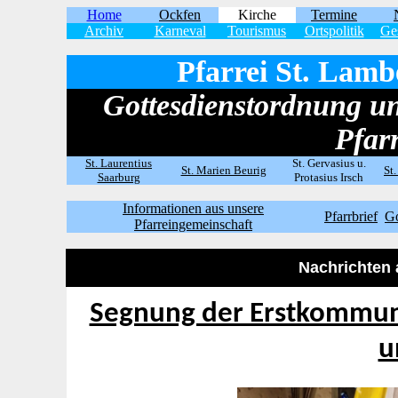
Home
Ockfen
Kirche
Termine
Archiv
Karneval
Tourismus
Ortspolitik
Ge
Pfarrei St. Lam
Gottesdienstordnung u
Pfar
St. Laurentius
St. Gervasius u.
St. Marien Beurig
St
Saarburg
Protasius Irsch
Informationen aus unsere
Pfarrbrief
Go
Pfarreingemeinschaft
Nachrichten 
Segnung der Erstkommuni
u