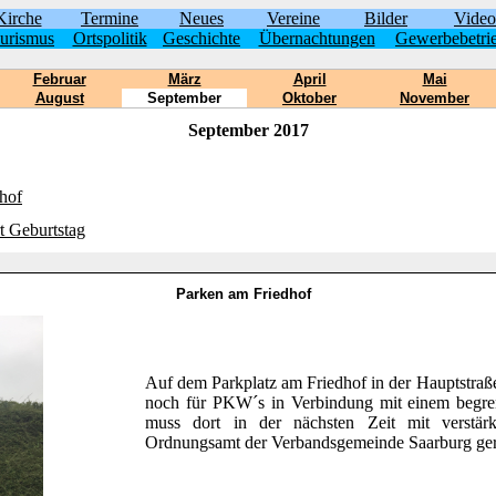
Kirche
Termine
Neues
Vereine
Bilder
Video
urismus
Ortspolitik
Geschichte
Übernachtungen
Gewerbebetri
Februar
März
April
Mai
August
September
Oktober
November
September 2017
hof
rt Geburtstag
Parken am Friedhof
Auf dem Parkplatz am Friedhof in der Hauptstraße 
noch für PKW´s in Verbindung mit einem begrenz
muss dort in der nächsten Zeit mit verstär
Ordnungsamt der Verbandsgemeinde Saarburg ger