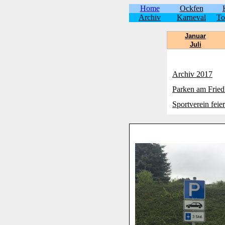
Home
Ockfen
Archiv
Karneval
To
Januar
Juli
Archiv 2017
Parken am Fried
Sportverein feie