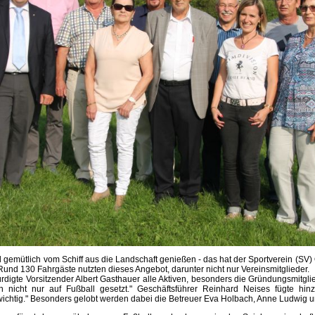
d gemütlich vom Schiff aus die Landschaft genießen - das hat der Sportverein (SV
und 130 Fahrgäste nutzten dieses Angebot, darunter nicht nur Vereinsmitglieder.
digte Vorsitzender Albert Gasthauer alle Aktiven, besonders die Gründungsmitglie
 nicht nur auf Fußball gesetzt." Geschäftsführer Reinhard Neises fügte hinz
chtig." Besonders gelobt werden dabei die Betreuer Eva Holbach, Anne Ludwig u