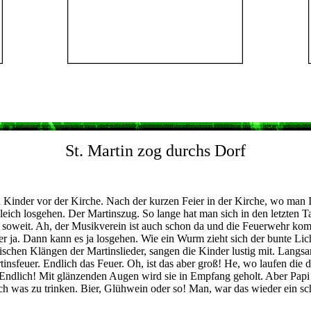
St. Martin zog durchs Dorf
 Kinder vor der Kirche. Nach der kurzen Feier in der Kirche, wo man I
 gleich losgehen. Der Martinszug. So lange hat man sich in den letzten 
es soweit. Ah, der Musikverein ist auch schon da und die Feuerwehr kom
er ja. Dann kann es ja losgehen. Wie ein Wurm zieht sich der bunte Lic
ischen Klängen der Martinslieder, sangen die Kinder lustig mit. Langsa
nsfeuer. Endlich das Feuer. Oh, ist das aber groß! He, wo laufen die de
. Endlich! Mit glänzenden Augen wird sie in Empfang geholt. Aber Pap
och was zu trinken. Bier, Glühwein oder so! Man, war das wieder ein s