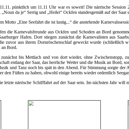
1.11. pünktlich um 11.11 Uhr war es soweit! Die närrische Session
„Noun da je“ Serrig und „Heilei“ Ockfen standesgemäß auf der Saar e
 Motto „Eine Seefahrt die ist lustig...“ die anstehende Karnevalssessi
kfen die Karnevalsfreunde aus Ockfen und Schoden an Bord genommen
aarburger Hafen. Dort stiegen zunächst die Karnevalisten aus Saarb
, die zuvor aus ihrem Dornröschenschlaf geweckt wurde (schließlich w
t an Bord.
g zunächst bis Mettlach und von dort wieder, ohne Zwischenstopp, 
schaft entlang der Saar, das herrliche Wetter und die Musik an Bord, 
sik und Tanz noch bis spät in den Abend. Für Stimmung sorgte der All
ter den Füßen zu haben, obwohl einige bereits wieder ordentlich Seega
letzte närrische Schifffahrt auf der Saar sein. Im nächsten Jahr will ma