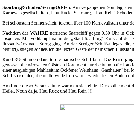
Saarburg/Schoden/Serrig/Ockfen
: Am vergangenen Sonntag, den 1
Karnevalsgesellschaften „Hau Ruck“ Saarburg, „Hau Rein“ Schoden, 
Bei schönstem Sonnenschein feierten über 100 Karnevalisten unter dem
Nachdem das
WAHRE
närrische Saarschiff gegen 9.30 Uhr in Oc
losgehen. Mit Volldampf nahm die „Stadt Saarburg“ Kurs auf den S
flussaufwärts nach Serrig ging. An der Serriger Schiffsanlegestelle
benutzt), stiegen schließlich die letzten Gäste der närrischen Flussfahr
Rund 3½ Stunden dauerte die närrische Schifffahrt. Die Reise gin
genossen die närrischen Gäste an Bord nicht nur die traumhafte Land
einer ausgiebigen Mahlzeit im Ockfener Weinhaus „Gasthauer“ bei Mu
Schiffsreisenden, die mittlerweile froh waren wieder festen Boden un
Am Ende dieser Veranstaltung war man sich einig. Dies sollte nicht die 
Heilei, Noun da je, Hau Ruck und Hau Rein !!!