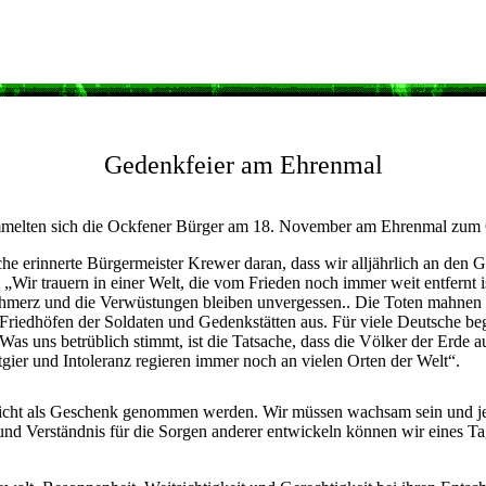
Gedenkfeier am Ehrenmal
mmelten sich die Ockfener Bürger am 18. November am Ehrenmal zum G
che erinnerte Bürgermeister Krewer daran, dass wir alljährlich an den
 „Wir trauern in einer Welt, die vom Frieden noch immer weit entfernt 
chmerz und die Verwüstungen bleiben unvergessen.. Die Toten mahnen
 Friedhöfen der Soldaten und Gedenkstätten aus. Für viele Deutsche be
Was uns betrüblich stimmt, ist die Tatsache, dass die Völker der Er
ier und Intoleranz regieren immer noch an vielen Orten der Welt“.
f nicht als Geschenk genommen werden. Wir müssen wachsam sein und j
nd Verständnis für die Sorgen anderer entwickeln können wir eines Ta