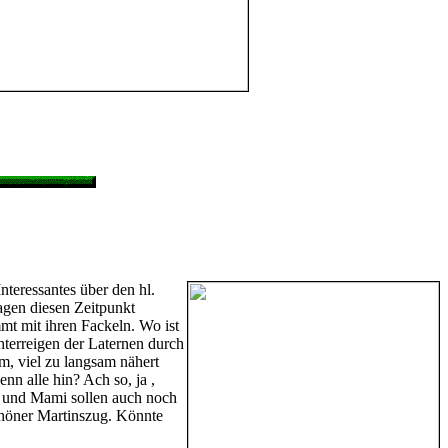
nteressantes über den hl.
Tagen diesen Zeitpunkt
mt mit ihren Fackeln. Wo ist
hterreigen der Laternen durch
m, viel zu langsam nähert
nn alle hin? Ach so, ja ,
i und Mami sollen auch noch
chöner Martinszug. Könnte