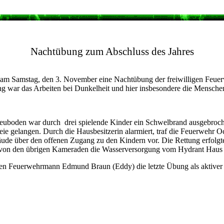
Nachtübung zum Abschluss des Jahres
am Samstag, den 3. November eine Nachtübung der freiwilligen Feue
ng war das Arbeiten bei Dunkelheit und hier insbesondere die Mensche
uboden war durch drei spielende Kinder ein Schwelbrand ausgebroch
ie gelangen. Durch die Hausbesitzerin alarmiert, traf die Feuerwehr Oc
ude über den offenen Zugang zu den Kindern vor. Die Rettung erfolgte 
von den übrigen Kameraden die Wasserversorgung vom Hydrant Haus Pü
 den Feuerwehrmann Edmund Braun (Eddy) die letzte Übung als aktive